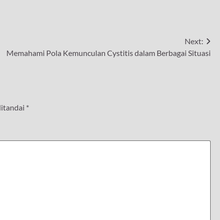
Next:
Memahami Pola Kemunculan Cystitis dalam Berbagai Situasi
ditandai
*